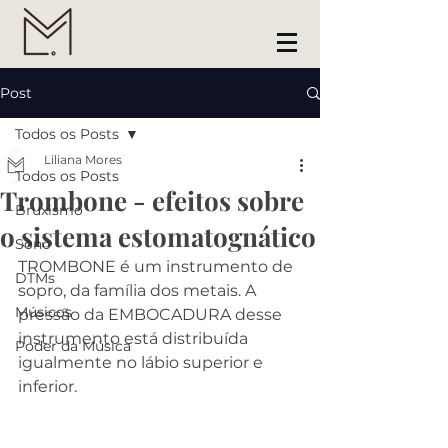
Post
Todos os Posts
Liliana Mores
Todos os Posts
Trombone - efeitos sobre
Bruxismo
o sistema estomatognático
Sono
TROMBONE é um instrumento de 
DTMs
sopro, da família dos metais. A 
Músicos
pressão da EMBOCADURA desse 
instrumento está distribuída 
Poder da Música
igualmente no lábio superior e 
inferior. 