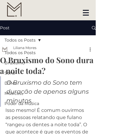
Post
Todos os Posts
Liliana Mores
Todos os Posts
O Bruxismo do Sono dura
Bruxismo
a noite toda?
Sono
O Bruxismo do Sono tem 
DTMs
duração de apenas alguns 
Músicos
minutos. 
Poder da Música
Isso mesmo! É comum ouvirmos 
as pessoas relatando que fulano 
“rangeu os dentes a noite toda”. O 
que acontece é que os eventos de 