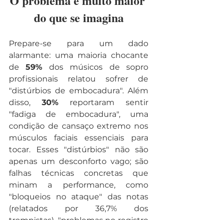
O problema é muito maior 
do que se imagina
Prepare-se para um dado 
alarmante: uma maioria chocante 
de 
59%
 dos músicos de sopro 
profissionais relatou sofrer de 
"distúrbios de embocadura". Além 
disso, 
30%
 reportaram sentir 
"fadiga de embocadura", uma 
condição de cansaço extremo nos 
músculos faciais essenciais para 
tocar. Esses "distúrbios" não são 
apenas um desconforto vago; são 
falhas técnicas concretas que 
minam a performance, como 
"bloqueios no ataque" das notas 
(relatados por 36,7% dos 