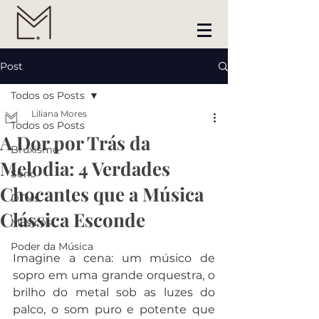
Post
Todos os Posts
Liliana Mores
Todos os Posts
A Dor por Trás da
Bruxismo
Melodia: 4 Verdades
Sono
Chocantes que a Música
DTMs
Clássica Esconde
Músicos
Poder da Música
Imagine a cena: um músico de 
sopro em uma grande orquestra, o 
brilho do metal sob as luzes do 
palco, o som puro e potente que 